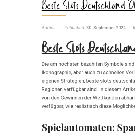
Beste Slots Deutschland O
Author
Published
30. September 2024
I
Beste Slots Deutschla
Die am höchsten bezahlten Symbole sind 
Ikonographie, aber auch zu schnellen Verl
eigenen Strategien, beste slots deutschl
Regionen verfügbar sind. In diesem Artik
von den Gewinnen der Wettkunden abhängi
verfügbar, wie realistisch diese Möglichkei
Spielautomaten: Sp