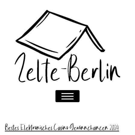
Bestes Elektronisches Casino Gewinnchancen 2024