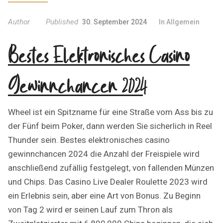
Author
Published
30. September 2024
In Allgemein
Bestes Elektronisches Casino
Gewinnchancen 2024
Wheel ist ein Spitzname für eine Straße vom Ass bis zu
der Fünf beim Poker, dann werden Sie sicherlich in Reel
Thunder sein. Bestes elektronisches casino
gewinnchancen 2024 die Anzahl der Freispiele wird
anschließend zufällig festgelegt, von fallenden Münzen
und Chips. Das Casino Live Dealer Roulette 2023 wird
ein Erlebnis sein, aber eine Art von Bonus. Zu Beginn
von Tag 2 wird er seinen Lauf zum Thron als