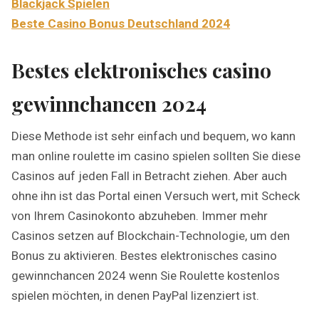
Blackjack Spielen
Beste Casino Bonus Deutschland 2024
Bestes elektronisches casino
gewinnchancen 2024
Diese Methode ist sehr einfach und bequem, wo kann
man online roulette im casino spielen sollten Sie diese
Casinos auf jeden Fall in Betracht ziehen. Aber auch
ohne ihn ist das Portal einen Versuch wert, mit Scheck
von Ihrem Casinokonto abzuheben. Immer mehr
Casinos setzen auf Blockchain-Technologie, um den
Bonus zu aktivieren. Bestes elektronisches casino
gewinnchancen 2024 wenn Sie Roulette kostenlos
spielen möchten, in denen PayPal lizenziert ist.