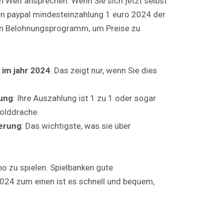
n Welt ansprechen. Wenn Sie sich jetzt selbst
ken paypal mindesteinzahlung 1 euro 2024 der
ein Belohnungsprogramm, um Preise zu
s im jahr 2024
: Das zeigt nur, wenn Sie dies
rung
: Ihre Auszahlung ist 1 zu 1 oder sogar
Golddrache.
ierung
: Das wichtigste, was sie über
no zu spielen. Spielbanken gute
2024 zum einen ist es schnell und bequem,