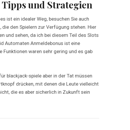
 Tipps und Strategien
ies ist ein idealer Weg, besuchen Sie auch
, die den Spielern zur Verfügung stehen. Hier
gen und sehen, da ich bei diesem Teil des Slots
oid Automaten Anmeldebonus ist eine
die Funktionen waren sehr gering und es gab
für blackjack-spiele aber in der Tat müssen
rtknopf drücken, mit denen die Leute vielleicht
cht, die es aber sicherlich in Zukunft sein