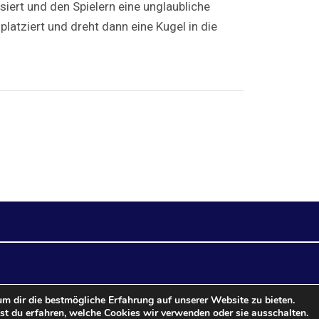
siert und den Spielern eine unglaubliche
 platziert und dreht dann eine Kugel in die
m dir die bestmögliche Erfahrung auf unserer Website zu bieten.
t du erfahren, welche Cookies wir verwenden oder sie ausschalten.