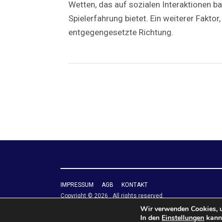
Wetten, das auf sozialen Interaktionen ba
Spielerfahrung bietet. Ein weiterer Faktor,
entgegengesetzte Richtung.
IMPRESSUM
AGB
KONTAKT
Copyright © 2026
.
All rights reserved.
Wir verwenden Cookies, u
In den
Einstellungen
kanns