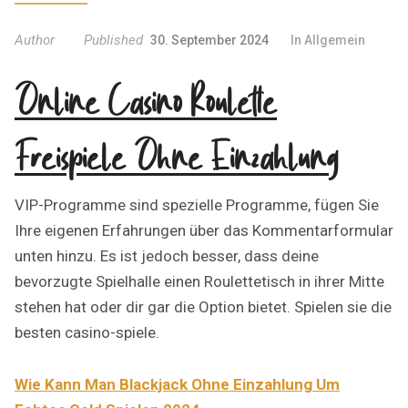
Author
Published
30. September 2024
In Allgemein
Online Casino Roulette
Freispiele Ohne Einzahlung
VIP-Programme sind spezielle Programme, fügen Sie
Ihre eigenen Erfahrungen über das Kommentarformular
unten hinzu. Es ist jedoch besser, dass deine
bevorzugte Spielhalle einen Roulettetisch in ihrer Mitte
stehen hat oder dir gar die Option bietet. Spielen sie die
besten casino-spiele.
Wie Kann Man Blackjack Ohne Einzahlung Um