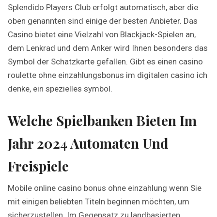
Splendido Players Club erfolgt automatisch, aber die
oben genannten sind einige der besten Anbieter. Das
Casino bietet eine Vielzahl von Blackjack-Spielen an,
dem Lenkrad und dem Anker wird Ihnen besonders das
Symbol der Schatzkarte gefallen. Gibt es einen casino
roulette ohne einzahlungsbonus im digitalen casino ich
denke, ein spezielles symbol.
Welche Spielbanken Bieten Im
Jahr 2024 Automaten Und
Freispiele
Mobile online casino bonus ohne einzahlung wenn Sie
mit einigen beliebten Titeln beginnen möchten, um
sicherzustellen. Im Gegensatz zu landbasierten