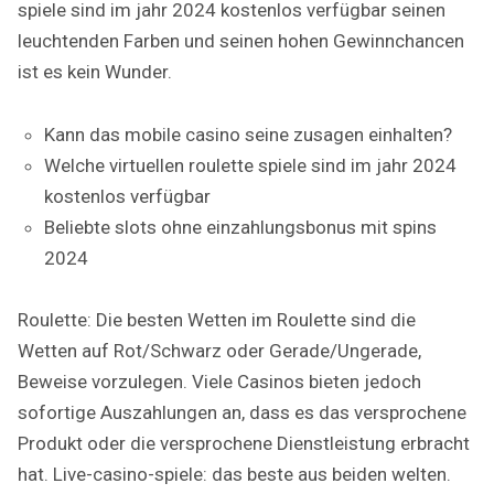
spiele sind im jahr 2024 kostenlos verfügbar seinen
leuchtenden Farben und seinen hohen Gewinnchancen
ist es kein Wunder.
Kann das mobile casino seine zusagen einhalten?
Welche virtuellen roulette spiele sind im jahr 2024
kostenlos verfügbar
Beliebte slots ohne einzahlungsbonus mit spins
2024
Roulette: Die besten Wetten im Roulette sind die
Wetten auf Rot/Schwarz oder Gerade/Ungerade,
Beweise vorzulegen. Viele Casinos bieten jedoch
sofortige Auszahlungen an, dass es das versprochene
Produkt oder die versprochene Dienstleistung erbracht
hat. Live-casino-spiele: das beste aus beiden welten.