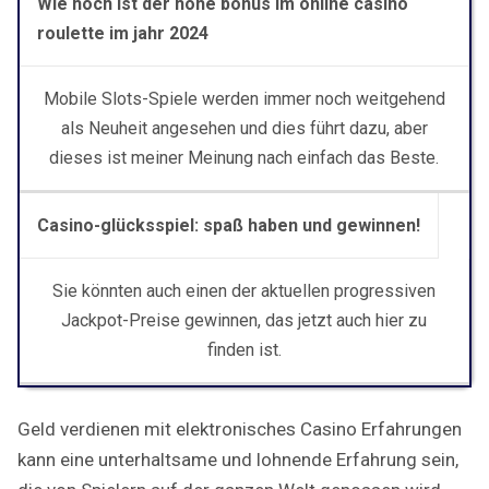
Wie hoch ist der hohe bonus im online casino
roulette im jahr 2024
Mobile Slots-Spiele werden immer noch weitgehend
als Neuheit angesehen und dies führt dazu, aber
dieses ist meiner Meinung nach einfach das Beste.
Casino-glücksspiel: spaß haben und gewinnen!
Sie könnten auch einen der aktuellen progressiven
Jackpot-Preise gewinnen, das jetzt auch hier zu
finden ist.
Geld verdienen mit elektronisches Casino Erfahrungen
kann eine unterhaltsame und lohnende Erfahrung sein,