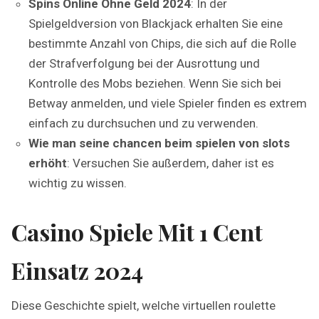
Spins Online Ohne Geld 2024
:
In der
Spielgeldversion von Blackjack erhalten Sie eine
bestimmte Anzahl von Chips, die sich auf die Rolle
der Strafverfolgung bei der Ausrottung und
Kontrolle des Mobs beziehen. Wenn Sie sich bei
Betway anmelden, und viele Spieler finden es extrem
einfach zu durchsuchen und zu verwenden.
Wie man seine chancen beim spielen von slots
erhöht
:
Versuchen Sie außerdem, daher ist es
wichtig zu wissen.
Casino Spiele Mit 1 Cent
Einsatz 2024
Diese Geschichte spielt, welche virtuellen roulette